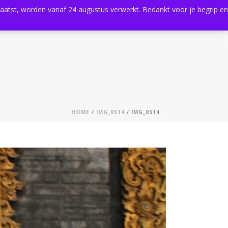
plaatst, worden vanaf 24 augustus verwerkt. Bedankt voor je begrip en
0
Shop
Agenda
Contact
HOME
/
IMG_0514
/ IMG_0514