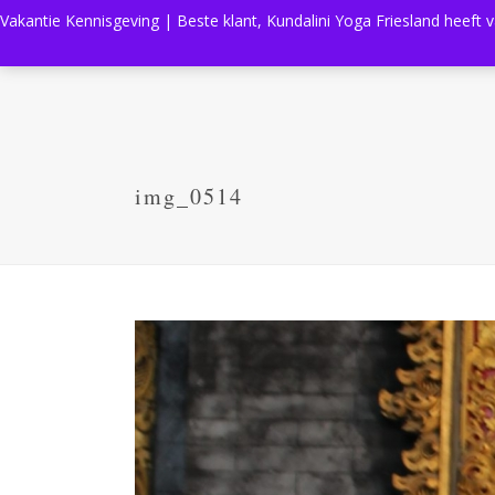
Vakantie Kennisgeving | Beste klant, Kundalini Yoga Friesland heeft 
img_0514