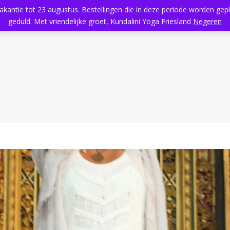
vakantie tot 23 augustus. Bestellingen die in deze periode worden ge
Home
Aanbod
Kundalini Yoga
Massage
Rooster
geduld. Met vriendelijke groet, Kundalini Yoga Friesland
Negeren