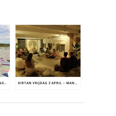
YOGA VAKANTIE TERSCHELLING 17 T/M 19 JULI
KIRTAN VRIJDAG 3 APRIL ~ MANTRAZINGEN MET DIEDERICK IN LEEUWARDEN