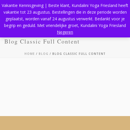
Vakantie Kennisgeving | Beste klant, Kundalini Yoga Friesland heeft
vakantie tot 23 augustus. Bestellingen die in deze periode worden
geplaatst, worden vanaf 24 augustus verwerkt. Bedankt voor je
begrip en geduld. Met vriendelijke groet, Kundalini Yoga Friesland
Negeren
Blog Classic Full Content
HOME
/
BLOG
/ BLOG CLASSIC FULL CONTENT