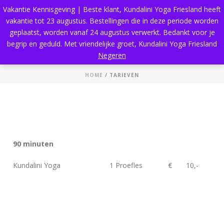
Vakantie Kennisgeving | Beste klant, Kundalini Yoga Friesland heeft
vakantie tot 23 augustus. Bestellingen die in deze periode worden
geplaatst, worden vanaf 24 augustus verwerkt. Bedankt voor je
begrip en geduld. Met vriendelijke groet, Kundalini Yoga Friesland
Tarieven
Negeren
HOME
/
TARIEVEN
90 minuten
Kundalini Yoga
1 Proefles
€
10,-