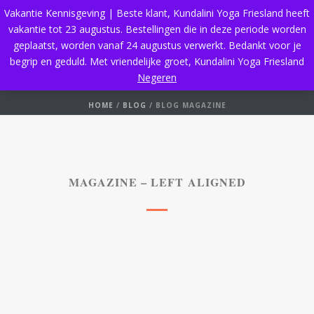
Vakantie Kennisgeving | Beste klant, Kundalini Yoga Friesland heeft
vakantie tot 23 augustus. Bestellingen die in deze periode worden
geplaatst, worden vanaf 24 augustus verwerkt. Bedankt voor je
begrip en geduld. Met vriendelijke groet, Kundalini Yoga Friesland
Blog Magazine
Negeren
HOME
/
BLOG
/ BLOG MAGAZINE
MAGAZINE – LEFT ALIGNED