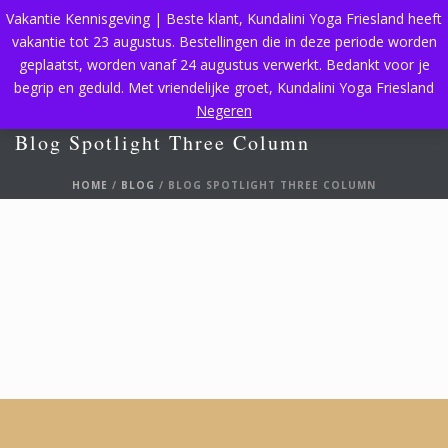
Vakantie Kennisgeving | Beste klant, Kundalini Yoga Friesland heeft
vakantie tot 23 augustus. Bestellingen die in deze periode worden
geplaatst, worden vanaf 24 augustus verwerkt. Bedankt voor je
begrip en geduld. Met vriendelijke groet, Kundalini Yoga Friesland
Negeren
Blog Spotlight Three Column
HOME
/
BLOG
/ BLOG SPOTLIGHT THREE COLUMN