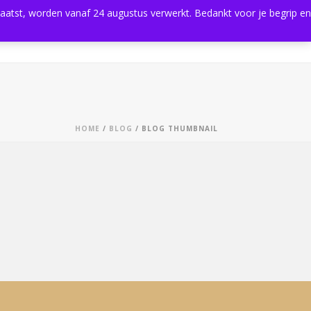
plaatst, worden vanaf 24 augustus verwerkt. Bedankt voor je begrip en
0
Shop
Agenda
Contact
HOME
/
BLOG
/ BLOG THUMBNAIL