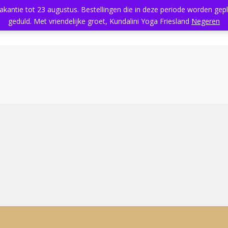
vakantie tot 23 augustus. Bestellingen die in deze periode worden ge
geduld. Met vriendelijke groet, Kundalini Yoga Friesland
Negeren
Home
Aanbod
Kundalini Yoga
Massage
Rooster