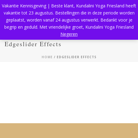
Vakantie Kennisgeving | Beste klant, Kundalini Yoga Friesland heeft
vakantie tot 23 augustus. Bestellingen die in deze periode worden
geplaatst, worden vanaf 24 augustus verwerkt. Bedankt voor je
begrip en geduld. Met vriendelijke groet, Kundalini Yoga Friesland
Negeren
Edgeslider Effects
HOME
/
EDGESLIDER EFFECTS