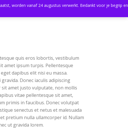
plaatst, worden vanaf 24 augustus verwerkt. Bedankt voor je begrip en
0
Shop
Agenda
Contact
ntesque quis eros lobortis, vestibulum
 sit amet ipsum turpis. Pellentesque
 eget dapibus elit nisi eu massa.
ui gravida. Donec iaculis adipiscing
it amet justo vulputate, non mollis
apibus vitae pellentesque sit amet,
m primis in faucibus. Donec volutpat
stique senectus et netus et malesuada
get pretium nulla ullamcorper id. Nullam
nec ut gravida lorem.