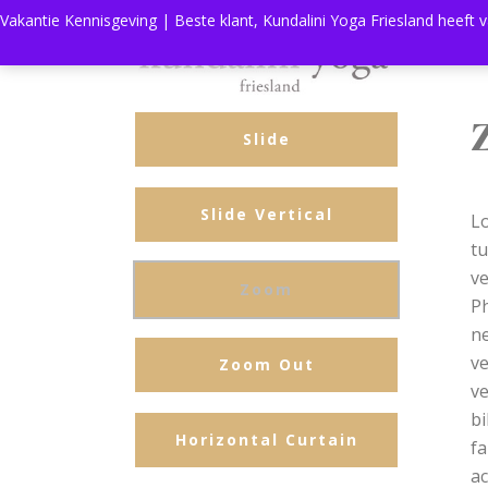
Vakantie Kennisgeving | Beste klant, Kundalini Yoga Friesland heeft 
Slide
Slide Vertical
Lo
tu
ve
Zoom
Ph
ne
ve
Zoom Out
ve
bi
Horizontal Curtain
fa
ac