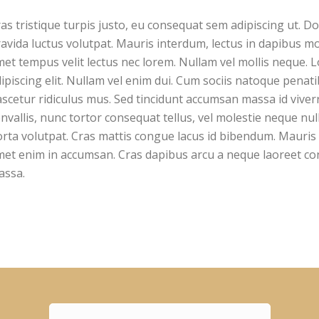
as tristique turpis justo, eu consequat sem adipiscing ut.
avida luctus volutpat. Mauris interdum, lectus in dapibus mole
et tempus velit lectus nec lorem. Nullam vel mollis neque. 
ipiscing elit. Nullam vel enim dui. Cum sociis natoque penat
scetur ridiculus mus. Sed tincidunt accumsan massa id viverra
nvallis, nunc tortor consequat tellus, vel molestie neque null
rta volutpat. Cras mattis congue lacus id bibendum. Mauris 
et enim in accumsan. Cras dapibus arcu a neque laoreet co
assa.