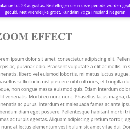
vakantie tot 23 augustus. Bestellingen die in deze periode worden ge
geduld. Met vriendelijke groet, Kundalini Yoga Friesland
Negeren
Home
Aanbod
Kundalini Yoga
Massage
Rooster
ZOOM EFFECT
rem ipsum dolor sit amet, consectetur adipiscing elit. Pelle
rpis ac, pulvinar odio. Praesent vulputate a elit ac mollis. In
nenatis, libero vel euismod lobortis, mi metus luctus augue,
asellus sollicitudin nisl posuere nibh ultricies, et fringilla d
que, non congue massa euismod quis. Etiam interdum dolor s
lit venenatis. Morbi eu nunc nunc. Phasellus lacus magna, d
nenatis ac purus. Interdum et malesuada fames ac ante ipsu
bendum diam eget posuere. Pellentesque habitant morbi tri
mes ac turpis egestas. Aliquam adipiscing pretium tortor, e
 nunc at lectus elementum vestibulum sit amet vitae dui. Do