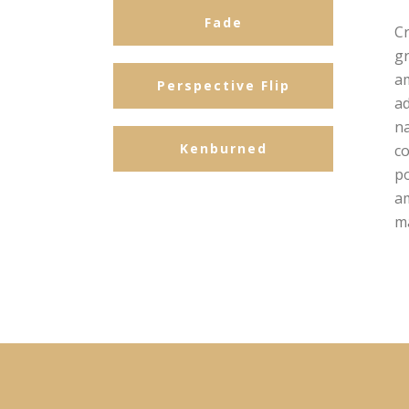
Fade
Cr
gr
am
Perspective Flip
ad
na
Kenburned
co
po
am
m