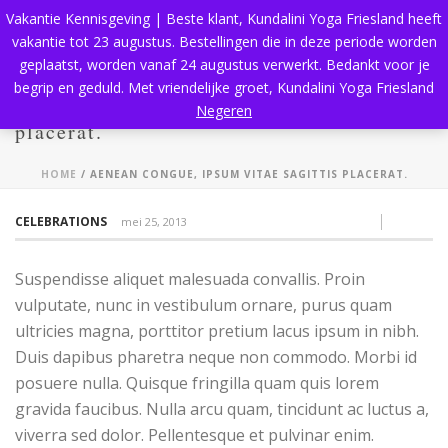
Vakantie Kennisgeving | Beste klant, Kundalini Yoga Friesland heeft
vakantie tot 23 augustus. Bestellingen die in deze periode worden
geplaatst, worden vanaf 24 augustus verwerkt. Bedankt voor je
begrip en geduld. Met vriendelijke groet, Kundalini Yoga Friesland
Aenean congue, ipsum vitae sagittis
Negeren
placerat.
HOME
/
AENEAN CONGUE, IPSUM VITAE SAGITTIS PLACERAT.
Print
Email
CELEBRATIONS
mei 25, 2013
Suspendisse aliquet malesuada convallis. Proin
vulputate, nunc in vestibulum ornare, purus quam
ultricies magna, porttitor pretium lacus ipsum in nibh.
Duis dapibus pharetra neque non commodo. Morbi id
posuere nulla. Quisque fringilla quam quis lorem
gravida faucibus. Nulla arcu quam, tincidunt ac luctus a,
viverra sed dolor. Pellentesque et pulvinar enim.