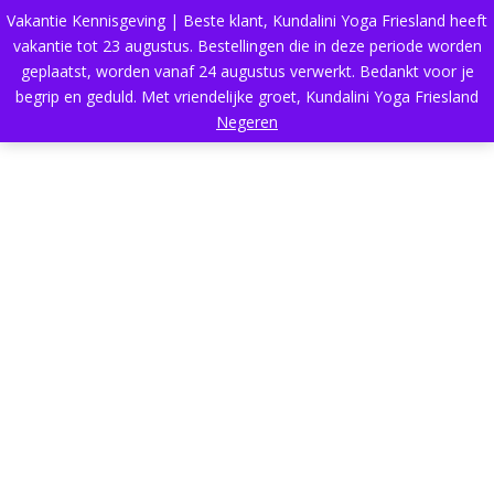
Vakantie Kennisgeving | Beste klant, Kundalini Yoga Friesland heeft
vakantie tot 23 augustus. Bestellingen die in deze periode worden
geplaatst, worden vanaf 24 augustus verwerkt. Bedankt voor je
begrip en geduld. Met vriendelijke groet, Kundalini Yoga Friesland
Negeren
SMOOTH SCALE
DOWN
Scroll down to see this amazing effect