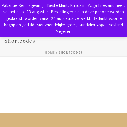
Vakantie Kennisgeving | Beste klant, Kundalini Yoga Friesland heeft
vakantie tot 23 augustus. Bestellingen die in deze periode worden
geplaatst, worden vanaf 24 augustus verwerkt. Bedankt voor je
begrip en geduld. Met vriendelijke groet, Kundalini Yoga Friesland
Negeren
Shortcodes
HOME
/
SHORTCODES