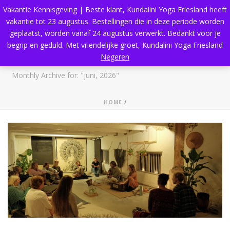
Vakantie Kennisgeving | Beste klant, Kundalini Yoga Friesland heeft
vakantie tot 23 augustus. Bestellingen die in deze periode worden
geplaatst, worden vanaf 24 augustus verwerkt. Bedankt voor je
begrip en geduld. Met vriendelijke groet, Kundalini Yoga Friesland
Archives
Negeren
Monthly Archive for: "juni, 2026"
HOME
/