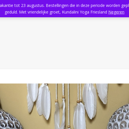
vakantie tot 23 augustus. Bestellingen die in deze periode worden ge
Home
Aanbod
Kundalini Yoga
Massage
Rooster
geduld. Met vriendelijke groet, Kundalini Yoga Friesland
Negeren