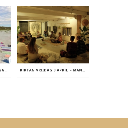
YOGA VAKANTIE TERSCHELLING 17 T/M 19 JULI
KIRTAN VRIJDAG 3 APRIL ~ MANTRAZINGEN MET DIEDERICK IN LEEUWARDEN