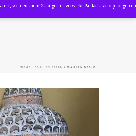
plaatst, worden vanaf 24 augustus verwerkt. Bedankt voor je begrip en
0
Shop
Agenda
Contact
HOME
/
HOUTEN BEELD
/ HOUTEN BEELD