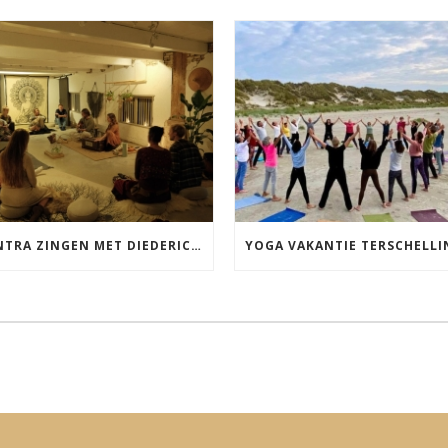
MANTRA ZINGEN MET DIEDERICK IN LEEUWARDEN VRIJDAG 12 JUNI KIRTAN