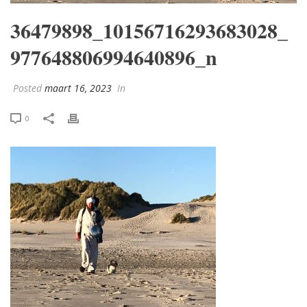
36479898_10156716293683028_
977648806994640896_n
Posted
maart 16, 2023
In
0