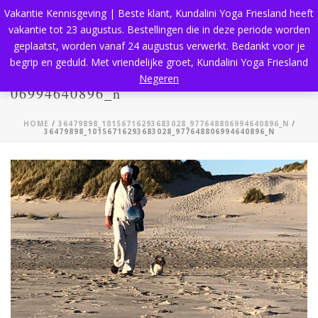
Vakantie Kennisgeving | Beste klant, Kundalini Yoga Friesland heeft
vakantie tot 23 augustus. Bestellingen die in deze periode worden
geplaatst, worden vanaf 24 augustus verwerkt. Bedankt voor je
begrip en geduld. Met vriendelijke groet, Kundalini Yoga Friesland
36479898_10156716293683028_9776488
Negeren
06994640896_n
HOME
/
36479898_10156716293683028_977648806994640896_N
/
36479898_10156716293683028_977648806994640896_N