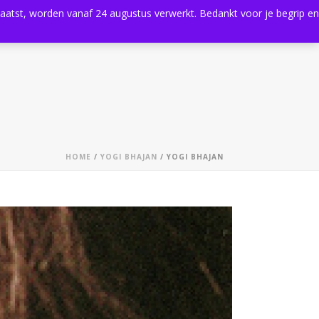
plaatst, worden vanaf 24 augustus verwerkt. Bedankt voor je begrip en
0
Shop
Agenda
Contact
HOME
/
YOGI BHAJAN
/ YOGI BHAJAN