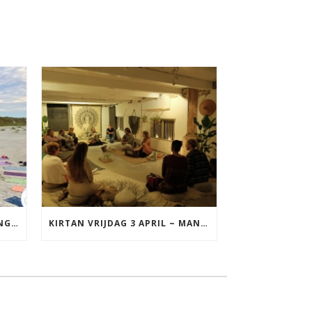
YOGA VAKANTIE TERSCHELLING 17 T/M 19 JULI
KIRTAN VRIJDAG 3 APRIL ~ MANTRAZINGEN MET DIEDERICK IN LEEUWARDEN