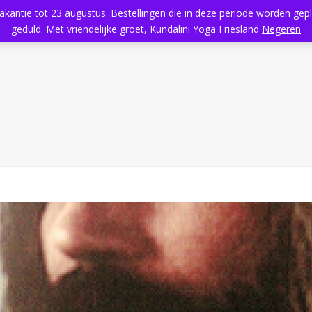
vakantie tot 23 augustus. Bestellingen die in deze periode worden ge
Home
Aanbod
Kundalini Yoga
Massage
Rooster
geduld. Met vriendelijke groet, Kundalini Yoga Friesland
Negeren