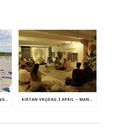
YOGA VAKANTIE TERSCHELLING 17 T/M 19 JULI
KIRTAN VRIJDAG 3 APRIL ~ MANTRAZINGEN MET DIEDERICK IN LEEUWARDEN