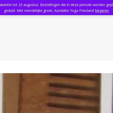
vakantie tot 23 augustus. Bestellingen die in deze periode worden ge
Home
Aanbod
Kundalini Yoga
Massage
Rooster
geduld. Met vriendelijke groet, Kundalini Yoga Friesland
Negeren