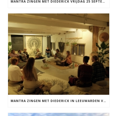
MANTRA ZINGEN MET DIEDERICK VRIJDAG 25 SEPTEMBER EN 20 NOVEMBER
MANTRA ZINGEN MET DIEDERICK IN LEEUWARDEN VRIJDAG 12 JUNI KIRTAN