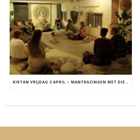
KIRTAN VRIJDAG 3 APRIL ~ MANTRAZINGEN MET DIEDERICK IN LEEUWARDEN