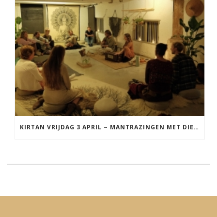
KIRTAN VRIJDAG 3 APRIL ~ MANTRAZINGEN MET DIEDERICK IN LEEUWARDEN