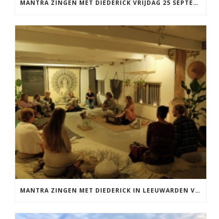
MANTRA ZINGEN MET DIEDERICK VRIJDAG 25 SEPTEMBER EN 20 NOVEMBER
MANTRA ZINGEN MET DIEDERICK IN LEEUWARDEN VRIJDAG 12 JUNI KIRTAN