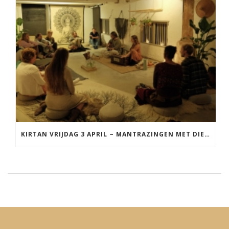
KIRTAN VRIJDAG 3 APRIL ~ MANTRAZINGEN MET DIEDERICK IN LEEUWARDEN