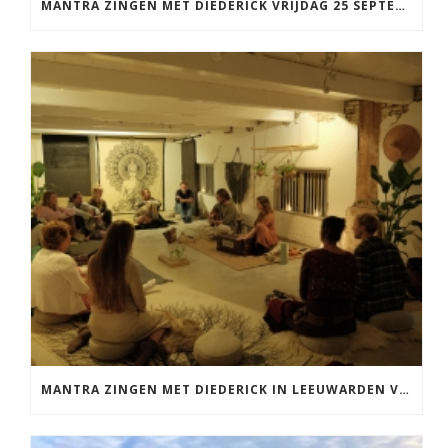
MANTRA ZINGEN MET DIEDERICK VRIJDAG 25 SEPTEMBER EN 20 NOVEMBER
MANTRA ZINGEN MET DIEDERICK IN LEEUWARDEN VRIJDAG 12 JUNI KIRTAN