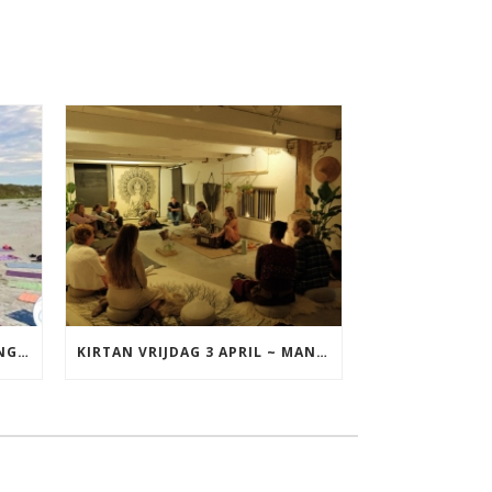
YOGA VAKANTIE TERSCHELLING 17 T/M 19 JULI
KIRTAN VRIJDAG 3 APRIL ~ MANTRAZINGEN MET DIEDERICK IN LEEUWARDEN