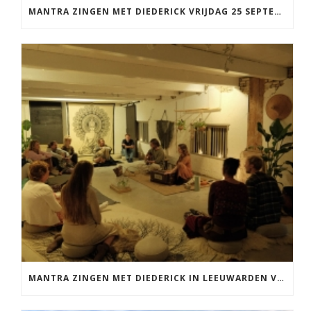
MANTRA ZINGEN MET DIEDERICK VRIJDAG 25 SEPTEMBER EN 20 NOVEMBER
MANTRA ZINGEN MET DIEDERICK IN LEEUWARDEN VRIJDAG 12 JUNI KIRTAN