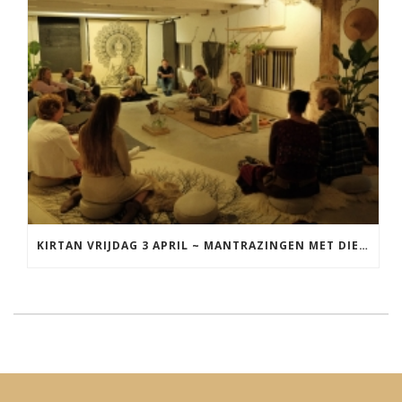
KIRTAN VRIJDAG 3 APRIL ~ MANTRAZINGEN MET DIEDERICK IN LEEUWARDEN