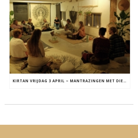
KIRTAN VRIJDAG 3 APRIL ~ MANTRAZINGEN MET DIEDERICK IN LEEUWARDEN