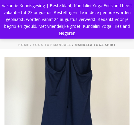
Vakantie Kennisgeving | Beste klant, Kundalini Yoga Friesland heeft
vakantie tot 23 augustus. Bestellingen die in deze periode worden
geplaatst, worden vanaf 24 augustus verwerkt. Bedankt voor je
begrip en geduld. Met vriendelijke groet, Kundalini Yoga Friesland
Mandala Yoga Shirt
Negeren
HOME
/
YOGA TOP MANDALA
/ MANDALA YOGA SHIRT