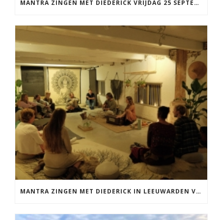
MANTRA ZINGEN MET DIEDERICK VRIJDAG 25 SEPTEMBER EN 20 NOVEMBER
MANTRA ZINGEN MET DIEDERICK IN LEEUWARDEN VRIJDAG 12 JUNI KIRTAN