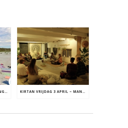
YOGA VAKANTIE TERSCHELLING 17 T/M 19 JULI
KIRTAN VRIJDAG 3 APRIL ~ MANTRAZINGEN MET DIEDERICK IN LEEUWARDEN