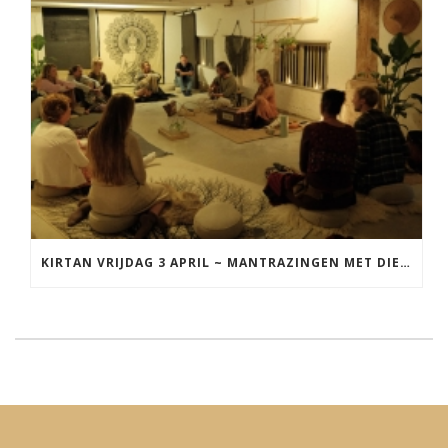
KIRTAN VRIJDAG 3 APRIL ~ MANTRAZINGEN MET DIEDERICK IN LEEUWARDEN