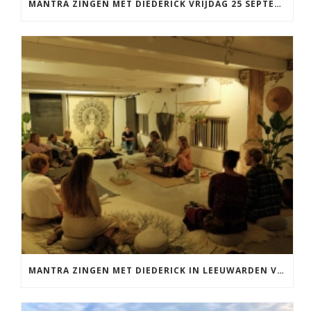
MANTRA ZINGEN MET DIEDERICK VRIJDAG 25 SEPTEMBER EN 20 NOVEMBER
MANTRA ZINGEN MET DIEDERICK IN LEEUWARDEN VRIJDAG 12 JUNI KIRTAN