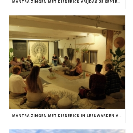
MANTRA ZINGEN MET DIEDERICK VRIJDAG 25 SEPTEMBER EN 20 NOVEMBER
MANTRA ZINGEN MET DIEDERICK IN LEEUWARDEN VRIJDAG 12 JUNI KIRTAN