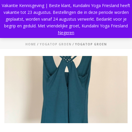
Vakantie Kennisgeving | Beste klant, Kundalini Yoga Friesland heeft
vakantie tot 23 augustus. Bestellingen die in deze periode worden
geplaatst, worden vanaf 24 augustus verwerkt. Bedankt voor je
begrip en geduld. Met vriendelijke groet, Kundalini Yoga Friesland
Yogatop groen
Negeren
HOME
/
YOGATOP GROEN
/ YOGATOP GROEN