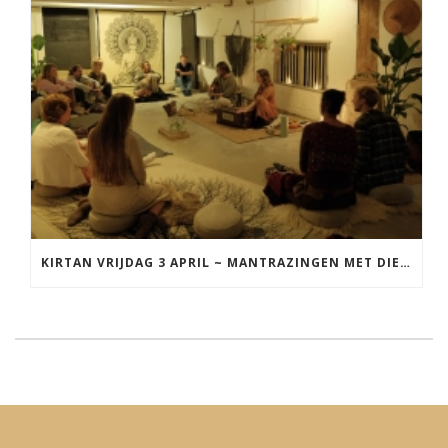
KIRTAN VRIJDAG 3 APRIL ~ MANTRAZINGEN MET DIEDERICK IN LEEUWARDEN