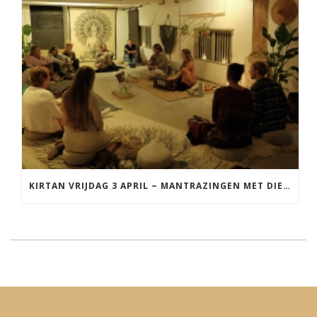
KIRTAN VRIJDAG 3 APRIL ~ MANTRAZINGEN MET DIEDERICK IN LEEUWARDEN