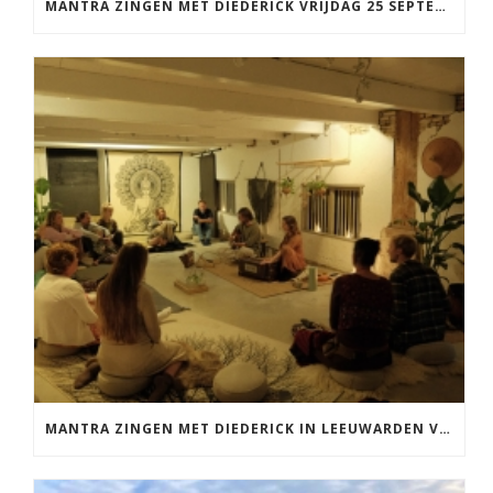
MANTRA ZINGEN MET DIEDERICK VRIJDAG 25 SEPTEMBER EN 20 NOVEMBER
MANTRA ZINGEN MET DIEDERICK IN LEEUWARDEN VRIJDAG 12 JUNI KIRTAN