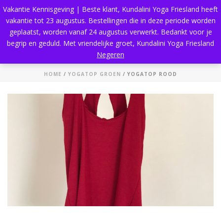
Vakantie Kennisgeving | Beste klant, Kundalini Yoga Friesland heeft
vakantie tot 23 augustus. Bestellingen die in deze periode worden
geplaatst, worden vanaf 24 augustus verwerkt. Bedankt voor je
begrip en geduld. Met vriendelijke groet, Kundalini Yoga Friesland
Yogatop rood
Negeren
HOME
/
YOGATOP GROEN
/ YOGATOP ROOD