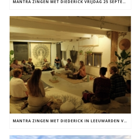
MANTRA ZINGEN MET DIEDERICK VRIJDAG 25 SEPTEMBER EN 20 NOVEMBER
MANTRA ZINGEN MET DIEDERICK IN LEEUWARDEN VRIJDAG 12 JUNI KIRTAN