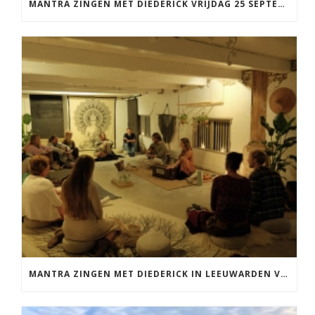
MANTRA ZINGEN MET DIEDERICK VRIJDAG 25 SEPTEMBER EN 20 NOVEMBER
MANTRA ZINGEN MET DIEDERICK IN LEEUWARDEN VRIJDAG 12 JUNI KIRTAN