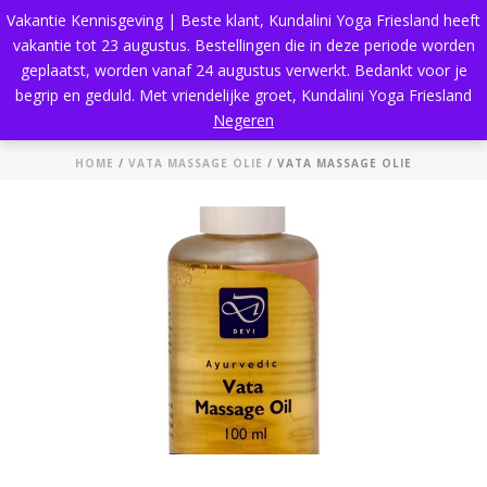
Vakantie Kennisgeving | Beste klant, Kundalini Yoga Friesland heeft
vakantie tot 23 augustus. Bestellingen die in deze periode worden
geplaatst, worden vanaf 24 augustus verwerkt. Bedankt voor je
begrip en geduld. Met vriendelijke groet, Kundalini Yoga Friesland
Vata massage olie
Negeren
HOME
/
VATA MASSAGE OLIE
/ VATA MASSAGE OLIE