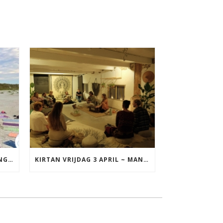
YOGA VAKANTIE TERSCHELLING 17 T/M 19 JULI
KIRTAN VRIJDAG 3 APRIL ~ MANTRAZINGEN MET DIEDERICK IN LEEUWARDEN