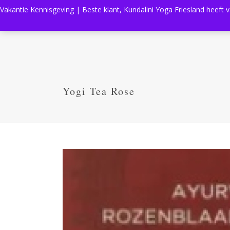
Vakantie Kennisgeving | Beste klant, Kundalini Yoga Friesland heeft 
Yogi Tea Rose