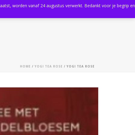
plaatst, worden vanaf 24 augustus verwerkt. Bedankt voor je begrip en
0
Shop
Agenda
Contact
HOME
/
YOGI TEA ROSE
/ YOGI TEA ROSE