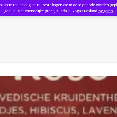
vakantie tot 23 augustus. Bestellingen die in deze periode worden ge
Home
Aanbod
Kundalini Yoga
Massage
Rooster
geduld. Met vriendelijke groet, Kundalini Yoga Friesland
Negeren