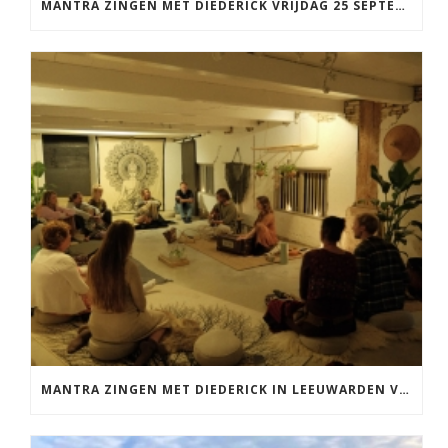
MANTRA ZINGEN MET DIEDERICK VRIJDAG 25 SEPTEMBER EN 20 NOVEMBER
MANTRA ZINGEN MET DIEDERICK IN LEEUWARDEN VRIJDAG 12 JUNI KIRTAN