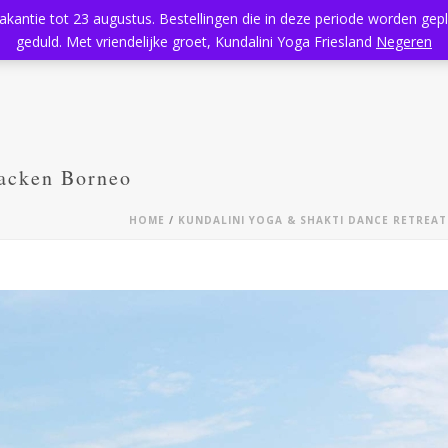
vakantie tot 23 augustus. Bestellingen die in deze periode worden ge
Home
Aanbod
Kundalini Yoga
Massage
Rooster
geduld. Met vriendelijke groet, Kundalini Yoga Friesland
Negeren
packen Borneo
HOME
/
KUNDALINI YOGA & SHAKTI DANCE RETREAT