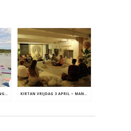
YOGA VAKANTIE TERSCHELLING 17 T/M 19 JULI
KIRTAN VRIJDAG 3 APRIL ~ MANTRAZINGEN MET DIEDERICK IN LEEUWARDEN