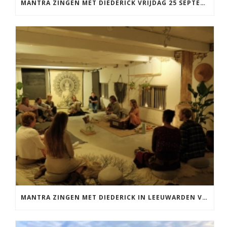
MANTRA ZINGEN MET DIEDERICK VRIJDAG 25 SEPTEMBER EN 20 NOVEMBER
MANTRA ZINGEN MET DIEDERICK IN LEEUWARDEN VRIJDAG 12 JUNI KIRTAN