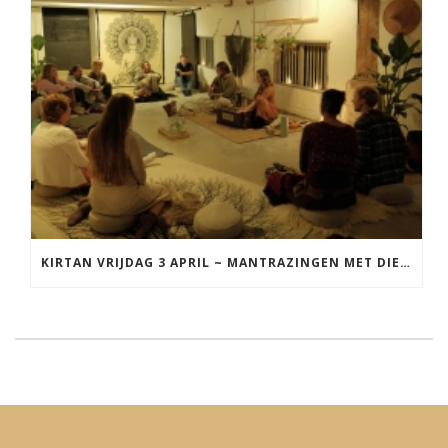
KIRTAN VRIJDAG 3 APRIL ~ MANTRAZINGEN MET DIEDERICK IN LEEUWARDEN