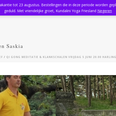
vakantie tot 23 augustus. Bestellingen die in deze periode worden ge
Home
Aanbod
Kundalini Yoga
Massage
Rooster
geduld. Met vriendelijke groet, Kundalini Yoga Friesland
Negeren
en Saskia
EF
/
QI GONG MEDITATIE & KLANKSCHALEN VRIJDAG 5 JUNI 20.00 HARLIN