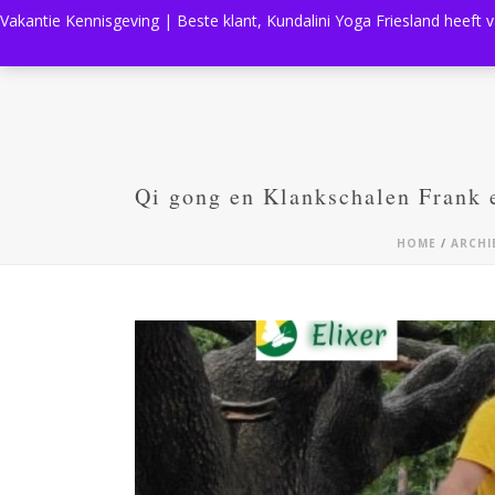
Vakantie Kennisgeving | Beste klant, Kundalini Yoga Friesland heeft 
Qi gong en Klankschalen Frank 
HOME
/
ARCHI