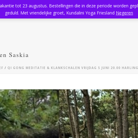
vakantie tot 23 augustus. Bestellingen die in deze periode worden ge
Home
Aanbod
Kundalini Yoga
Massage
Rooster
geduld. Met vriendelijke groet, Kundalini Yoga Friesland
Negeren
en Saskia
EF
/
QI GONG MEDITATIE & KLANKSCHALEN VRIJDAG 5 JUNI 20.00 HARLIN