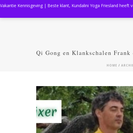
Vakantie Kennisgeving | Beste klant, Kundalini Yoga Friesland heeft 
Qi Gong en Klankschalen Frank 
HOME
/
ARCHI