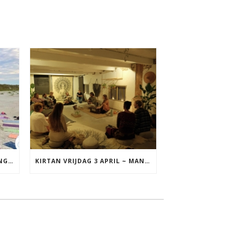
YOGA VAKANTIE TERSCHELLING 17 T/M 19 JULI
KIRTAN VRIJDAG 3 APRIL ~ MANTRAZINGEN MET DIEDERICK IN LEEUWARDEN