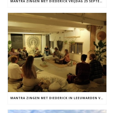
MANTRA ZINGEN MET DIEDERICK VRIJDAG 25 SEPTEMBER EN 20 NOVEMBER
MANTRA ZINGEN MET DIEDERICK IN LEEUWARDEN VRIJDAG 12 JUNI KIRTAN