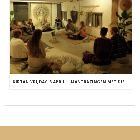
KIRTAN VRIJDAG 3 APRIL ~ MANTRAZINGEN MET DIEDERICK IN LEEUWARDEN