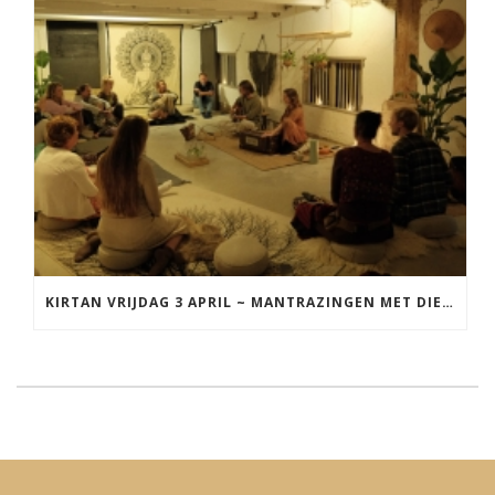
KIRTAN VRIJDAG 3 APRIL ~ MANTRAZINGEN MET DIEDERICK IN LEEUWARDEN