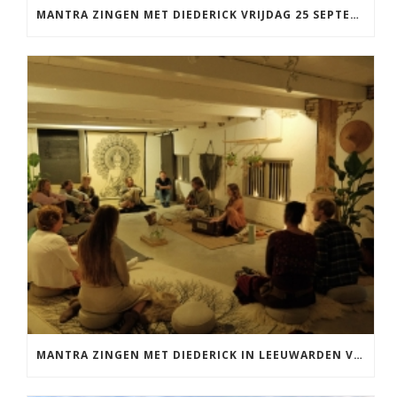
MANTRA ZINGEN MET DIEDERICK VRIJDAG 25 SEPTEMBER EN 20 NOVEMBER
MANTRA ZINGEN MET DIEDERICK IN LEEUWARDEN VRIJDAG 12 JUNI KIRTAN