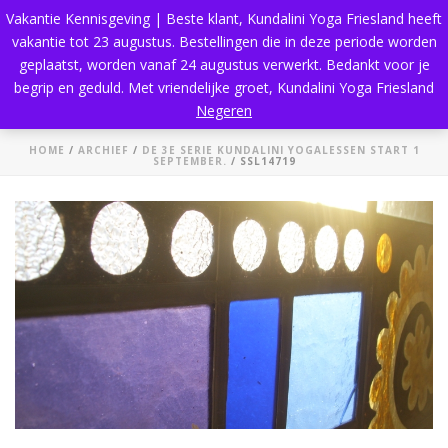
Vakantie Kennisgeving | Beste klant, Kundalini Yoga Friesland heeft
vakantie tot 23 augustus. Bestellingen die in deze periode worden
geplaatst, worden vanaf 24 augustus verwerkt. Bedankt voor je
begrip en geduld. Met vriendelijke groet, Kundalini Yoga Friesland
SSL14719
Negeren
HOME
/
ARCHIEF
/
DE 3E SERIE KUNDALINI YOGALESSEN START 1
SEPTEMBER.
/ SSL14719