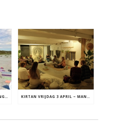
YOGA VAKANTIE TERSCHELLING 17 T/M 19 JULI
KIRTAN VRIJDAG 3 APRIL ~ MANTRAZINGEN MET DIEDERICK IN LEEUWARDEN