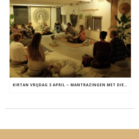
KIRTAN VRIJDAG 3 APRIL ~ MANTRAZINGEN MET DIEDERICK IN LEEUWARDEN