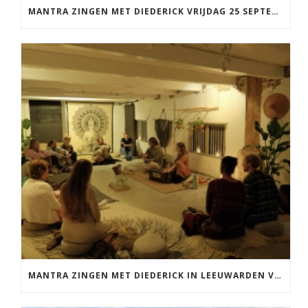
MANTRA ZINGEN MET DIEDERICK VRIJDAG 25 SEPTEMBER EN 20 NOVEMBER
MANTRA ZINGEN MET DIEDERICK IN LEEUWARDEN VRIJDAG 12 JUNI KIRTAN