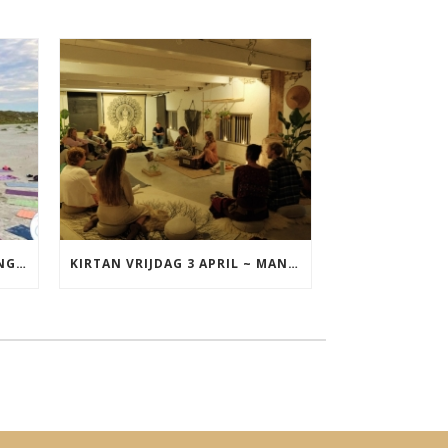
YOGA VAKANTIE TERSCHELLING 17 T/M 19 JULI
KIRTAN VRIJDAG 3 APRIL ~ MANTRAZINGEN MET DIEDERICK IN LEEUWARDEN