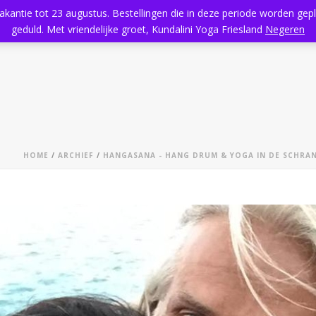
vakantie tot 23 augustus. Bestellingen die in deze periode worden ge
Home
Aanbod
Kundalini Yoga
Massage
Rooster
geduld. Met vriendelijke groet, Kundalini Yoga Friesland
Negeren
HOME
/
ARCHIEF
/
HANGASANA - HANG DRUM & YOGA IN DE SCHRA