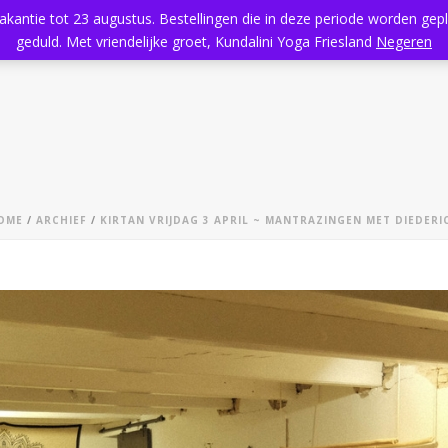
vakantie tot 23 augustus. Bestellingen die in deze periode worden ge
Home
Aanbod
Kundalini Yoga
Massage
Rooster
geduld. Met vriendelijke groet, Kundalini Yoga Friesland
Negeren
OME
/
ARCHIEF
/
KIRTAN VRIJDAG 3 APRIL ~ MANTRAZINGEN MET DIEDER