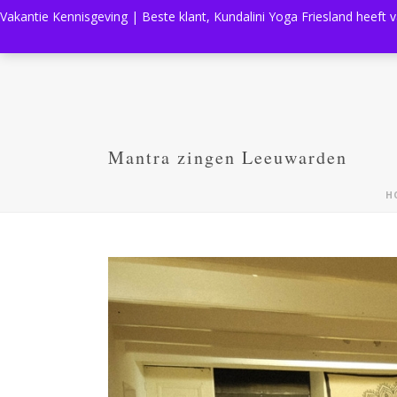
Vakantie Kennisgeving | Beste klant, Kundalini Yoga Friesland heeft 
Mantra zingen Leeuwarden
H