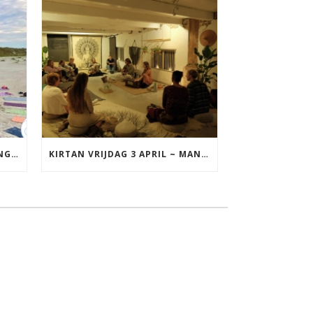
YOGA VAKANTIE TERSCHELLING 17 T/M 19 JULI
KIRTAN VRIJDAG 3 APRIL ~ MANTRAZINGEN MET DIEDERICK IN LEEUWARDEN