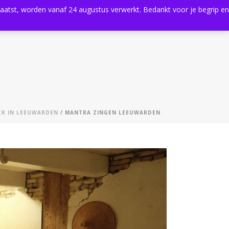
plaatst, worden vanaf 24 augustus verwerkt. Bedankt voor je begrip en
0
Shop
Agenda
Contact
ICK IN LEEUWARDEN
/ MANTRA ZINGEN LEEUWARDEN