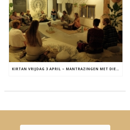
KIRTAN VRIJDAG 3 APRIL ~ MANTRAZINGEN MET DIEDERICK IN LEEUWARDEN