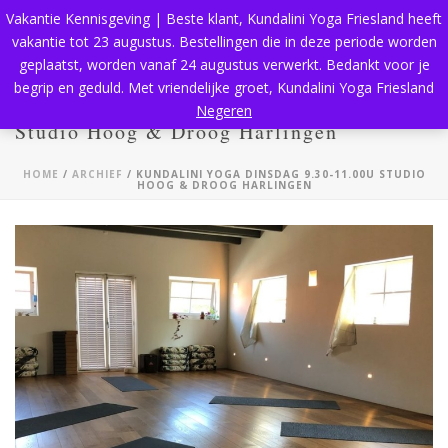
Vakantie Kennisgeving | Beste klant, Kundalini Yoga Friesland heeft
vakantie tot 23 augustus. Bestellingen die in deze periode worden
geplaatst, worden vanaf 24 augustus verwerkt. Bedankt voor je
begrip en geduld. Met vriendelijke groet, Kundalini Yoga Friesland
Kundalini Yoga dinsdag 9.30-11.00u
Negeren
Studio Hoog & Droog Harlingen
HOME
/
ARCHIEF
/ KUNDALINI YOGA DINSDAG 9.30-11.00U STUDIO
HOOG & DROOG HARLINGEN