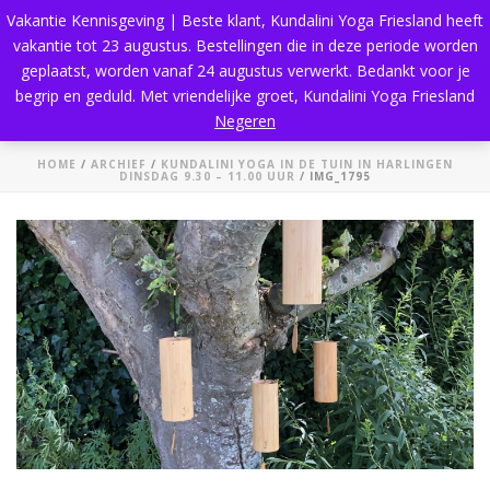
Vakantie Kennisgeving | Beste klant, Kundalini Yoga Friesland heeft
vakantie tot 23 augustus. Bestellingen die in deze periode worden
geplaatst, worden vanaf 24 augustus verwerkt. Bedankt voor je
begrip en geduld. Met vriendelijke groet, Kundalini Yoga Friesland
img_1795
Negeren
HOME
/
ARCHIEF
/
KUNDALINI YOGA IN DE TUIN IN HARLINGEN
DINSDAG 9.30 – 11.00 UUR
/ IMG_1795