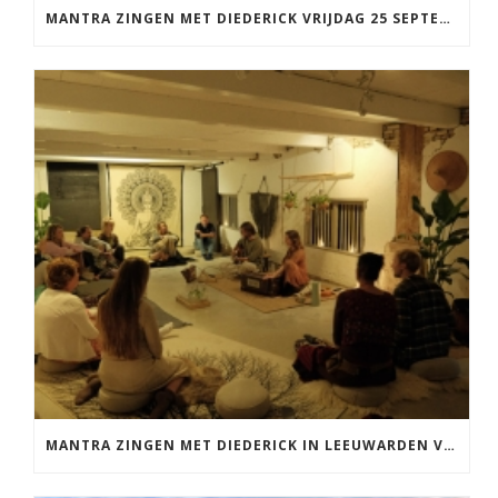
MANTRA ZINGEN MET DIEDERICK VRIJDAG 25 SEPTEMBER EN 20 NOVEMBER
MANTRA ZINGEN MET DIEDERICK IN LEEUWARDEN VRIJDAG 12 JUNI KIRTAN