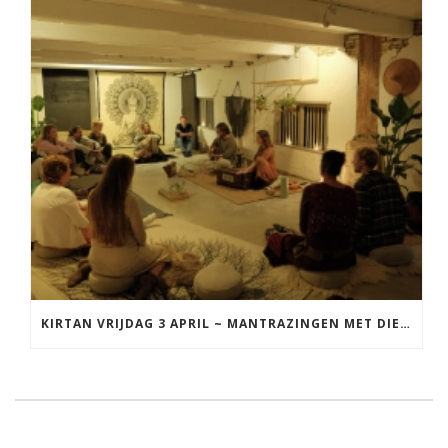
KIRTAN VRIJDAG 3 APRIL ~ MANTRAZINGEN MET DIEDERICK IN LEEUWARDEN