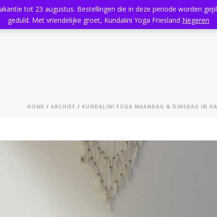
vakantie tot 23 augustus. Bestellingen die in deze periode worden ge
Home
Aanbod
Kundalini Yoga
Massage
Rooster
geduld. Met vriendelijke groet, Kundalini Yoga Friesland
Negeren
HOME
/
ARCHIEF
/
KUNDALINI YOGA MAANDAG & DINSDAG IN HA