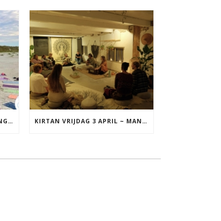
YOGA VAKANTIE TERSCHELLING 17 T/M 19 JULI
KIRTAN VRIJDAG 3 APRIL ~ MANTRAZINGEN MET DIEDERICK IN LEEUWARDEN