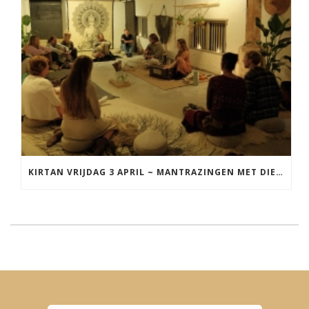
KIRTAN VRIJDAG 3 APRIL ~ MANTRAZINGEN MET DIEDERICK IN LEEUWARDEN