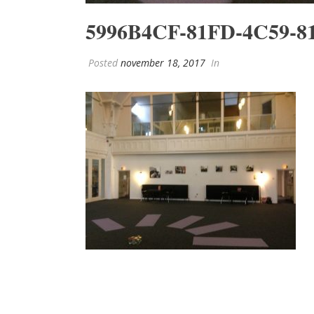
5996B4CF-81FD-4C59-8
Posted
november 18, 2017
In