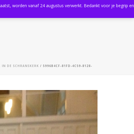
plaatst, worden vanaf 24 augustus verwerkt. Bedankt voor je begrip en
0
Shop
Agenda
Contact
R IN DE SCHRANSKERK
/ 5996B4CF-81FD-4C59-8128-