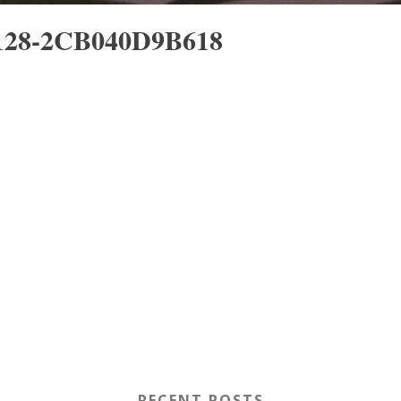
128-2CB040D9B618
RECENT POSTS