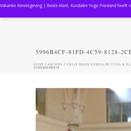
Vakantie Kennisgeving | Beste klant, Kundalini Yoga Friesland heeft 
5996B4CF-81FD-4C59-8128-2C
HOME
/
ARCHIEF
/
VOLLE MAAN KUNDALINI YOGA & KLA
2CB040D9B618