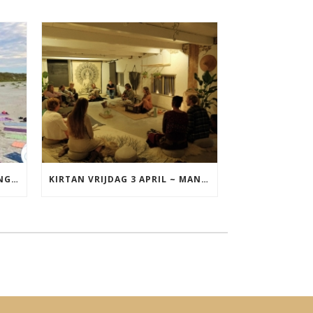
YOGA VAKANTIE TERSCHELLING 17 T/M 19 JULI
KIRTAN VRIJDAG 3 APRIL ~ MANTRAZINGEN MET DIEDERICK IN LEEUWARDEN