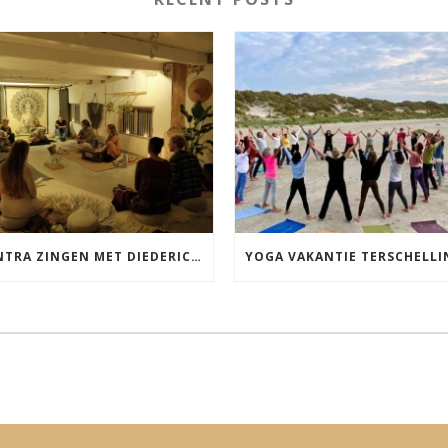
MANTRA ZINGEN MET DIEDERICK IN LEEUWARDEN VRIJDAG 12 JUNI KIRTAN