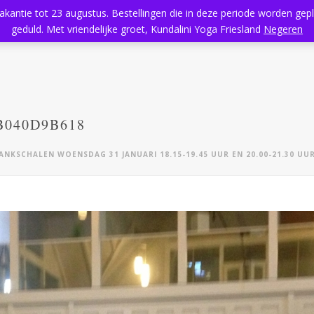
vakantie tot 23 augustus. Bestellingen die in deze periode worden ge
Home
Aanbod
Kundalini Yoga
Massage
Rooster
geduld. Met vriendelijke groet, Kundalini Yoga Friesland
Negeren
B040D9B618
NKSCHALEN WOENSDAG 31 JANUARI 18.15-19.45 UUR EN 20.00-21.30 UU