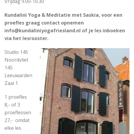
Vrijdag 9.00-10.30
Kundalini Yoga & Meditatie met Saskia, voor een
proefles graag contact opnemen
info@kundaliniyogafriesland.nl of je les inboeken
via het lesrooster.
Studio 145
Noordvliet
145
Leeuwarden
Zaal 1
1 proefles
8,- of 3
proeflessen
27,- omdat
elke les