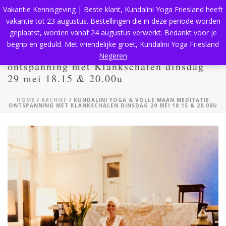
Vakantie Kennisgeving | Beste klant, Kundalini Yoga Friesland heeft
vakantie tot 23 augustus. Bestellingen die in deze periode worden
geplaatst, worden vanaf 24 augustus verwerkt. Bedankt voor je
begrip en geduld. Met vriendelijke groet, Kundalini Yoga Friesland
Kundalini Yoga & Volle Maan Meditatie
Negeren
ontspanning met Klankschalen dinsdag
29 mei 18.15 & 20.00u
HOME
/
ARCHIEF
/ KUNDALINI YOGA & VOLLE MAAN MEDITATIE
ONTSPANNING MET KLANKSCHALEN DINSDAG 29 MEI 18.15 & 20.00U