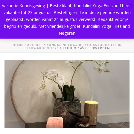
Vakantie Kennisgeving | Beste klant, Kundalini Yoga Friesland heeft
vakantie tot 23 augustus. Bestellingen die in deze periode worden
geplaatst, worden vanaf 24 augustus verwerkt. Bedankt voor je
begrip en geduld. Met vriendelijke groet, Kundalini Yoga Friesland
Studio 145 Leeuwarden
Negeren
HOME
/
ARCHIEF
/
KUNDALINI YOGA BIJ YOGASTUDIO 145 IN
LEEUWARDEN 2026
/ STUDIO 145 LEEUWARDEN